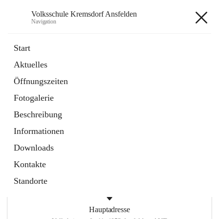
Volksschule Kremsdorf Ansfelden
Navigation
Volksschule Kremsdorf
Start
Ansfelden
Aktuelles
Öffnungszeiten
öffnet
Termine
Fotogalerie
in
Artikel
neuem
Beschreibung
Tab
öffnet
Krankmeldung
Informationen
in
Artikel
neuem
Downloads
Tab
Kontakte
Standorte
Hauptadresse