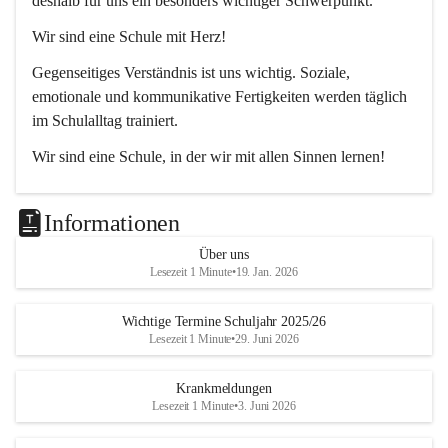
deshalb für uns ein besonders wichtiger Schwerpunkt.
Wir sind eine Schule mit Herz!
Gegenseitiges Verständnis ist uns wichtig. Soziale, 
emotionale und kommunikative Fertigkeiten werden täglich 
im Schulalltag trainiert.
Wir sind eine Schule, in der wir mit allen Sinnen lernen!
Jedes Kind lernt anders. Wir unterstützen unsere 
Schülerinnen und Schüler durch unterschiedliche Methoden 
Informationen
dabei, die bestmöglichen Lernergebnisse zu erzielen.
Über uns
Lesezeit 1 Minute
•
19. Jan. 2026
Wichtige Termine Schuljahr 2025/26
Lesezeit 1 Minute
•
29. Juni 2026
Krankmeldungen
Lesezeit 1 Minute
•
3. Juni 2026