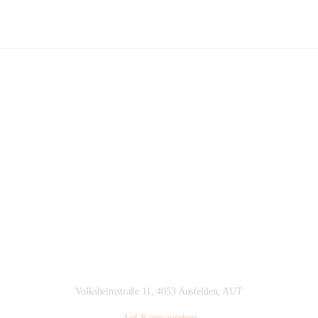
Volksschule Kremsdorf Ansfelden
Hauptadresse
Volksheimstraße 11, 4053 Ansfelden, AUT
Auf Karte ansehen