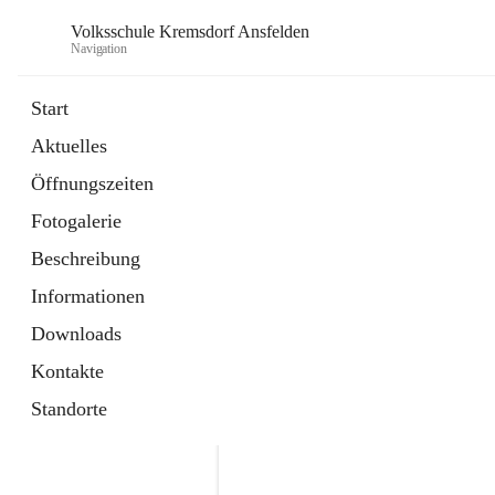
Volksschule Kremsdorf Ansfelden
Navigation
Start
Aktuelles
öffnet
Termine
Öffnungszeiten
in
Artikel
neuem
Fotogalerie
Tab
öffnet
Krankmeldung
in
Artikel
Beschreibung
neuem
Tab
Informationen
Downloads
Kontakte
Standorte