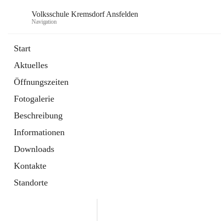
Volksschule Kremsdorf Ansfelden
Navigation
Start
Aktuelles
öffnet
Termine
Öffnungszeiten
in
Artikel
neuem
Fotogalerie
Tab
öffnet
Krankmeldung
in
Artikel
Beschreibung
neuem
Tab
Informationen
Downloads
Kontakte
Standorte