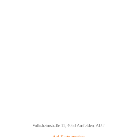
Volksschule Kremsdorf Ansfelden
Hauptadresse
Volksheimstraße 11, 4053 Ansfelden, AUT
Auf Karte ansehen