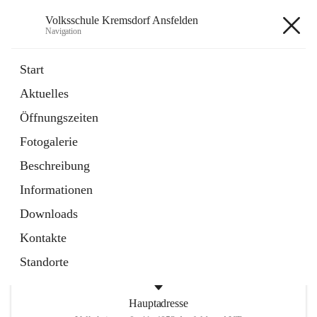
Volksschule Kremsdorf Ansfelden
Navigation
Volksschule Kremsdorf
Start
Ansfelden
Aktuelles
Öffnungszeiten
öffnet
Termine
Fotogalerie
in
Artikel
neuem
Beschreibung
Tab
öffnet
Krankmeldung
Informationen
in
Artikel
neuem
Downloads
Tab
Kontakte
Standorte
Hauptadresse