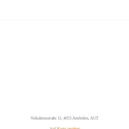
Volksschule Kremsdorf Ansfelden
Hauptadresse
Volksheimstraße 11, 4053 Ansfelden, AUT
Auf Karte ansehen