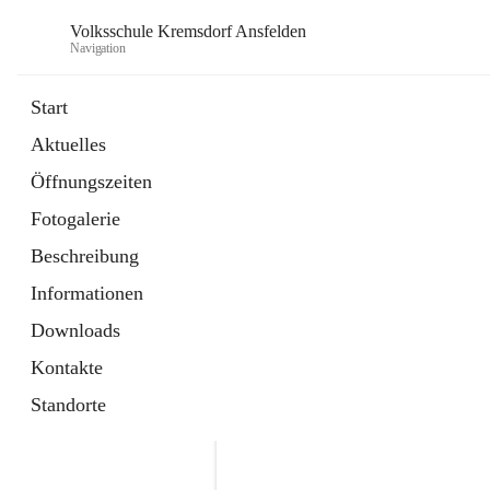
Volksschule Kremsdorf Ansfelden
Navigation
Start
Aktuelles
öffnet
Termine
Öffnungszeiten
in
Artikel
neuem
Fotogalerie
Tab
öffnet
Krankmeldung
in
Artikel
Beschreibung
neuem
Tab
Informationen
Downloads
Kontakte
Standorte