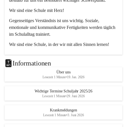
deshalb für uns ein besonders wichtiger Schwerpunkt.
Wir sind eine Schule mit Herz!
Gegenseitiges Verständnis ist uns wichtig. Soziale, 
emotionale und kommunikative Fertigkeiten werden täglich 
im Schulalltag trainiert.
Wir sind eine Schule, in der wir mit allen Sinnen lernen!
Jedes Kind lernt anders. Wir unterstützen unsere 
Schülerinnen und Schüler durch unterschiedliche Methoden 
Informationen
dabei, die bestmöglichen Lernergebnisse zu erzielen.
Über uns
Lesezeit 1 Minute
•
19. Jan. 2026
Wichtige Termine Schuljahr 2025/26
Lesezeit 1 Minute
•
29. Juni 2026
Krankmeldungen
Lesezeit 1 Minute
•
3. Juni 2026