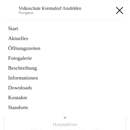
Volksschule Kremsdorf Ansfelden
Navigation
Volksschule Kremsdorf
Start
Ansfelden
Aktuelles
Öffnungszeiten
öffnet
Termine
Fotogalerie
in
Artikel
neuem
Beschreibung
Tab
öffnet
Krankmeldung
Informationen
in
Artikel
neuem
Downloads
Tab
Kontakte
Standorte
Hauptadresse