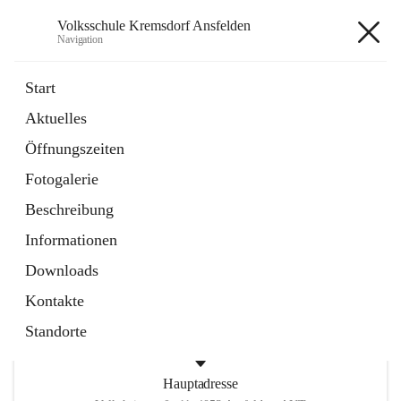
Volksschule Kremsdorf Ansfelden
Navigation
Volksschule Kremsdorf
Start
Ansfelden
Aktuelles
Öffnungszeiten
öffnet
Termine
Fotogalerie
in
Artikel
neuem
Beschreibung
Tab
öffnet
Krankmeldung
Informationen
in
Artikel
neuem
Downloads
Tab
Kontakte
Standorte
Hauptadresse