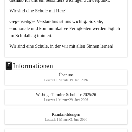
deshalb für uns ein besonders wichtiger Schwerpunkt.
Wir sind eine Schule mit Herz!
Gegenseitiges Verständnis ist uns wichtig. Soziale, 
emotionale und kommunikative Fertigkeiten werden täglich 
im Schulalltag trainiert.
Wir sind eine Schule, in der wir mit allen Sinnen lernen!
Jedes Kind lernt anders. Wir unterstützen unsere 
Schülerinnen und Schüler durch unterschiedliche Methoden 
Informationen
dabei, die bestmöglichen Lernergebnisse zu erzielen.
Über uns
Lesezeit 1 Minute
•
19. Jan. 2026
Wichtige Termine Schuljahr 2025/26
Lesezeit 1 Minute
•
29. Juni 2026
Krankmeldungen
Lesezeit 1 Minute
•
3. Juni 2026