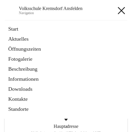
Volksschule Kremsdorf Ansfelden
Navigation
Volksschule Kremsdorf
Start
Ansfelden
Aktuelles
Öffnungszeiten
öffnet
Termine
Fotogalerie
in
Artikel
neuem
Beschreibung
Tab
öffnet
Krankmeldung
Informationen
in
Artikel
neuem
Downloads
Tab
Kontakte
Standorte
Hauptadresse