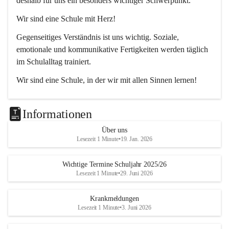
deshalb für uns ein besonders wichtiger Schwerpunkt.
Wir sind eine Schule mit Herz!
Gegenseitiges Verständnis ist uns wichtig. Soziale, 
emotionale und kommunikative Fertigkeiten werden täglich 
im Schulalltag trainiert.
Wir sind eine Schule, in der wir mit allen Sinnen lernen!
Jedes Kind lernt anders. Wir unterstützen unsere 
Schülerinnen und Schüler durch unterschiedliche Methoden 
Informationen
dabei, die bestmöglichen Lernergebnisse zu erzielen.
Über uns
Lesezeit 1 Minute
•
19. Jan. 2026
Wichtige Termine Schuljahr 2025/26
Lesezeit 1 Minute
•
29. Juni 2026
Krankmeldungen
Lesezeit 1 Minute
•
3. Juni 2026